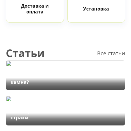
Доставка и
Установка
оплата
Статьи
Все статьи
Ультратонкая столешница из HPL
компакт-плиты: Убийца искусственного
камня?
Черная матовая кухня: Мрачный склеп
или вершина стиля? Развеиваем главные
страхи